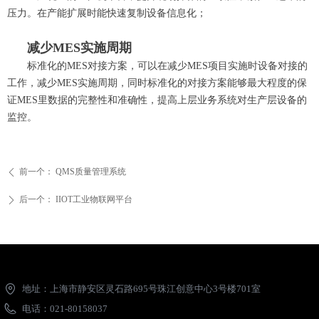
压力。在产能扩展时能快速复制设备信息化；
减少MES实施周期
标准化的MES对接方案，可以在减少MES项目实施时设备对接的
工作，减少MES实施周期，同时标准化的对接方案能够最大程度的保
证MES里数据的完整性和准确性，提高上层业务系统对生产层设备的
监控。
前一个：
QMS质量管理系统
ꄴ
后一个：
IIOT工业物联网平台
ꄲ
地址：
上海市静安区灵石路695号珠江创意中心3号楼701室
电话：
021-80158037