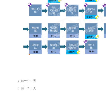
前一个：
无
ꄴ
后一个：
无
ꄲ