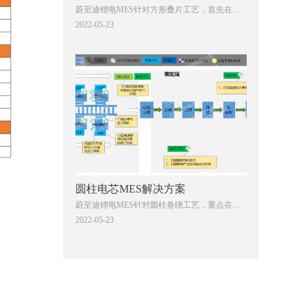
蔚至迪锂电MES针对方形叠片工艺，首先在追
溯链搭建过程中，充分考虑三码合一，即裸电
2022-05-23
芯码、极耳码/顶盖码和电芯码的绑定，确保所
有环节都有码可追；其次针对生产过程中的每
个电芯单体进行记录和管控，确保人机料法环
测各个维度的数据均实现应采尽采、应管尽
管，保障生产过程的稳定可控，协助电池企业
降本增效。
圆柱电芯MES解决方案
蔚至迪锂电MES针对圆柱卷绕工艺，重点在于
实现装配生产过程的各类批次管理，确保在裸
2022-05-23
电芯没有单体码的情况下，将有电芯码之后的
数据和电极段的数据进行衔接，实现整体过程
的追溯链搭建。同时，针对圆柱电池对载具管
理的要求，在MES进行精细化管理。